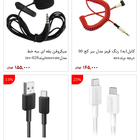
کابل1به1 رنگ قرمز مدل سر کج 90
میکروفن یقه ای سه خط
درجه برندaux
مدلinnovateبرندinv-029
۱۵۵,۰۰۰
۱۶۵,۰۰۰
13%
25%