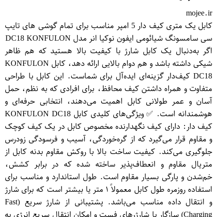
mojee.ir
کابل یک متری کیف دار 5 امپر مناسب برای تمام گوشی های تایپ
سی سامسونگ شیائومی ایفون نوکیا انر مدل DC18 KONFULON
اگر به‌دنبال یک کابل شارژ با کیفیت بالا هستید که هم ظاهر
شیکی داشته باشد و هم دوام بالایی ارائه دهد، کابل KONFULON
DC18 کیف‌دار گزینه‌ای ایده‌آل برای شماست. این کابل با طراحی
متفاوت و همراه داشتن کیف محافظ، برای افرادی که به نظم، حمل
آسان و عمر طولانی کابل اهمیت می‌دهند، انتخابی حرفه‌ای و
هوشمندانه است. ✅ ویژگی‌های کلیدی کابل KONFULON DC18
کیف دار: دارای کیف نگهدارنده مخصوص کابل در یک کیف کوچک
و مقاوم قرار می‌گیرد که از گره‌خوردگی، آسیب و فرسودگی زودرس
جلوگیری می‌کند. کیفیت ساخت بالا با روکش مقاوم بدنه کابل از
متریال مقاوم و انعطاف‌پذیر ساخته شده که در برابر کشش،
خم‌شدن و پارگی بسیار مقاوم است. طول استاندارد و مناسب برای
استفاده روزمره طول کابل معمولاً ۱ متر یا بیشتر است که برای شارژ
و انتقال داده مناسب می‌باشد. پشتیبانی از شارژ سریع (Fast
Charging) سازگار با شارژرهای فست و امکان انتقال سریع انرژی به