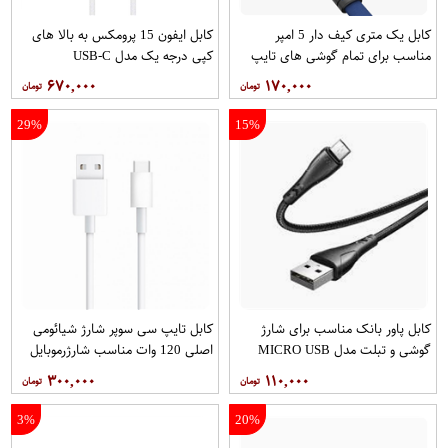
کابل یک متری کیف دار 5 امپر
کابل ایفون 15 پرومکس به بالا های
مناسب برای تمام گوشی های تایپ
کپی درجه یک مدل USB-C
سی سامسونگ شیائومی ایفون نوکیا
۶۷۰,۰۰۰
۱۷۰,۰۰۰
انر مدل DC18 KONFULON
29%
15%
کابل پاور بانک مناسب برای شارژ
کابل تایپ سی سوپر شارژ شیائومی
گوشی و تبلت مدل MICRO USB
اصلی 120 وات مناسب شارژرموبایل
تبلت و... مدل شیائومی SUPER
۳۰۰,۰۰۰
۱۱۰,۰۰۰
CHARGER
3%
20%