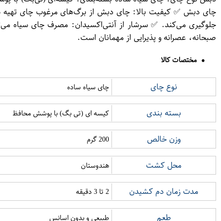
چای دبش ✅ کیفیت بالا: چای دبش از برگ‌های مرغوب چای تهیه شده
جلوگیری می‌کند. ✅ سرشار از آنتی‌اکسیدان: مصرف چای سیاه می‌ت
صبحانه، عصرانه و پذیرایی از مهمانان است.
مختصات کالا
نوع چای
چای سیاه ساده
بسته بندی
کیسه ای (تی بگ) با پوشش محافظ
وزن خالص
200 گرم
محل کشت
هندوستان
مدت زمان دم کشیدن
2 تا 3 دقیقه
طعم
طبیعی و بدون اسانس