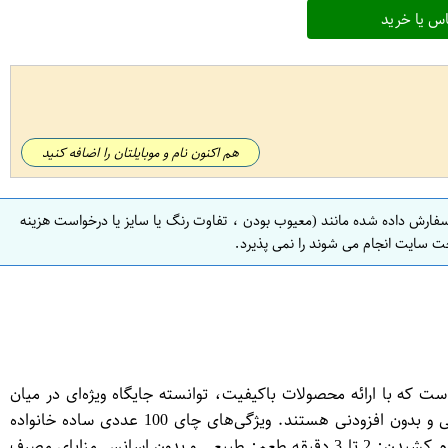
س یا خرید
هم اکنون نام و موبایلتان را اضافه کنید
سفارش داده شده مانند (معیوب بودن ، تفاوت رنگ یا سایز یا درخواست هزینه
ت سایت انجام می شوند را نمی پذیرد.
است که با ارائه محصولات باکیفیت، توانسته جایگاه ویژه‌ای در میان
مصرف‌کنندگان پیدا کند. چای 100 عددی ساده خانواده دبش گزینه‌ای مناسب برای افرادی است که به دنبال چای کیسه‌ای با طعم طبیعی و بدون افزودنی هستند. ویژگی‌های چای 100 عددی ساده خانواده
دبش نوع چای: چای سیاه ساده بسته‌بندی: کیسه‌ای (تی‌بگ) با پوشش محافظ وزن خالص: 200 گرم محل کشت: هندوستان مدت زمان دم کشیدن: 2 تا 3 دقیقه طعم: طبیعی و بدون اسانس مزایای مصرف