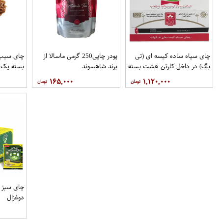
چای سیاه ساده کیسه ای (تی
پودر چایی250 گرمی ماسالا از
چای سیب
بگ) در داخل کارتن هشت بسته
برند شاهسوند
بسته یک 
100عددی برند دبش
۱۶۵,۰۰۰
۱,۱۲۰,۰۰۰
دوغزال