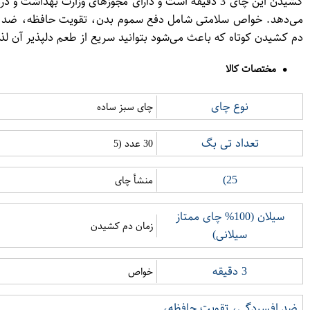
دم کشیدن کوتاه که باعث می‌شود بتوانید سریع از طعم دلپذیر آن لذ
مختصات کالا
نوع چای
چای سبز ساده
تعداد تی بگ
30 عدد (5
25)
منشأ چای
سیلان (100% چای ممتاز
زمان دم کشیدن
سیلانی)
3 دقیقه
خواص
ضد افسردگی، تقویت حافظه،