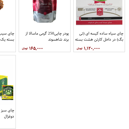
چای سیاه ساده کیسه ای (تی
پودر چایی250 گرمی ماسالا از
چای سیب
بگ) در داخل کارتن هشت بسته
برند شاهسوند
بسته یک 
100عددی برند دبش
۱۶۵,۰۰۰
۱,۱۲۰,۰۰۰
دوغزال