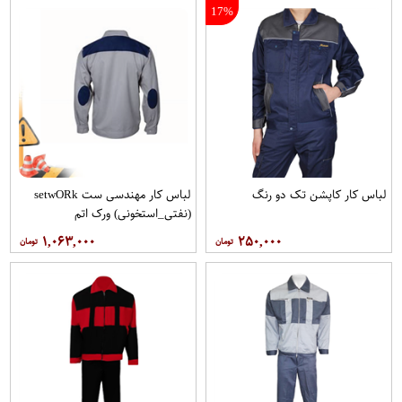
17%
لباس کار کاپشن تک دو رنگ
لباس کار مهندسی ست setwO​Rk
(نفتی_استخونی) ورک اتم
۱,۰۶۳,۰۰۰
۲۵۰,۰۰۰