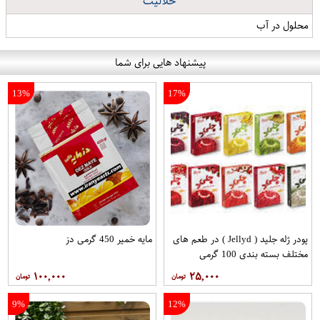
حلالیت
محلول در آب
پیشنهاد هایی برای شما
13%
17%
پودر ژله جلید ( Jellyd ) در طعم های
مایه خمیر 450 گرمی دز
مختلف بسته بندی 100 گرمی
۱۰۰,۰۰۰
۲۵,۰۰۰
9%
12%