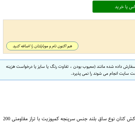
س یا خرید
هم اکنون نام و موبایلتان را اضافه کنید
سفارش داده شده مانند (معیوب بودن ، تفاوت رنگ یا سایز یا درخواست هزینه
ت سایت انجام می شوند را نمی پذیرد.
جنس رویه چرم طبیعی گاوی سافتی با ضخامت استاندارد زیره تزریق مستقیم پلی یورتان (PU) محصول کمپانی Coim ایتالیا کفی طبی با روکش کتان نوع ساق بلند جنس سرپنجه کمپوزیت با تراز مقاومتی 200