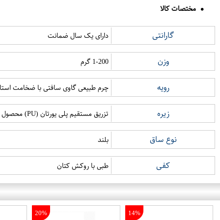
مختصات کالا
گارانتی
دارای یک سال ضمانت
وزن
1-200 گرم
رویه
چرم طبیعی گاوی سافتی با ضخامت استان
زیره
تزریق مستقیم پلی یورتان (PU) محصول کمپانی Coim ایتالیا
نوع ساق
بلند
کفی
طبی با روکش کتان
20%
14%