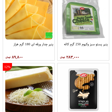
پنیر پستو سبز وکیوم 250 گرم کاله
پنیر چدار ورقه ای 180 گرم هراز
۸۹,۸۰۰
۲۸۳,۰۰۰
12%