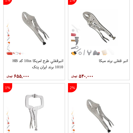
1%
2%
انبر قفلی برند میکا
انبرقفلي طرح امريكا 10in کد HB
1010 برند ایران پتک
۶۵۵,۰۰۰
۵۴۰,۰۰۰
1%
2%