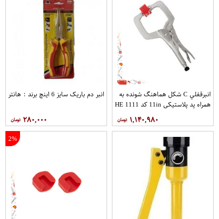
انبرقفلي C شکل هماهنگ شونده به
انبر دم باريک سایز 6 اینچ برند : هانتر
همراه پد پلاستيكي 11in کد HE 1111
برند ایران پتک
۲۸۰,۰۰۰
۱,۱۴۰,۹۸۰
2%