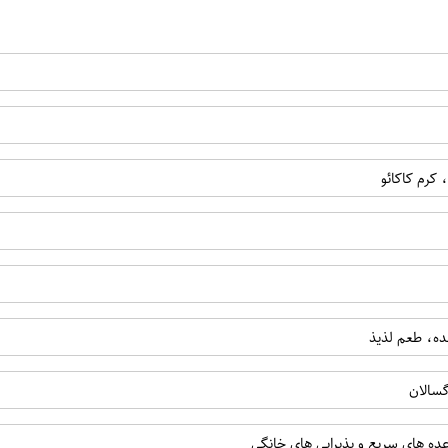
کرم کاکائو
ده، طعم لذیذ
گسالان
ده های سریع و پذیرایی های خانگی