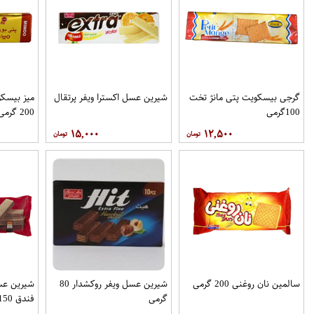
گرجی بیسکویت پتی مانژ تخت
شیرین عسل اکسترا ویفر پرتقال
میز بیسکو
100گرمی
200 گرمی مینو
۱۵,۰۰۰
۱۲,۵۰۰
سالمین نان روغنی 200 گرمی
شیرین عسل ویفر روکشدار 80
شیرین عس
گرمی
فندق 150 گرمی