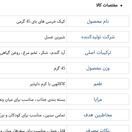
مختصات کالا
نام محصول
کیک خرسی های بای 45 گرمی
شرکت تولیدکننده
شیرین عسل
ترکیبات اصلی
آرد گندم، شکر، تخم مرغ، روغن گیاهی، 
وزن محصول
45 گرم
طعم
کاکائویی با کرم دلپذیر
مزایا
بسته بندی جذاب، مناسب برای میان وع
مخاطبین هدف
تمامی سنین، مناسب برای کودکان و بزر
نکات مصرف
قابل حمل، مناسب برای سفرها، میان وع