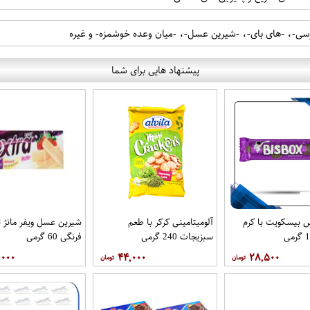
رسی-، -های بای-، -شیرین عسل-، -میان وعده خوشمزه- و غیره
پیشنهاد هایی برای شما
 بیسکویت با کرم
آلومیتامینی کرکر با طعم
شیرین عسل ویفر مانژ 
سبزیجات 240 گرمی
فرنگی 60 گرمی
,۰۰۰
۴۴,۰۰۰
۲۸,۵۰۰