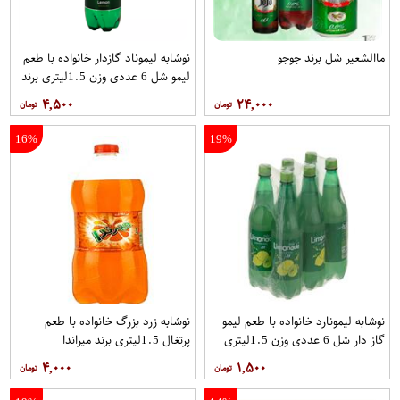
ماالشعير شل برند جوجو
نوشابه ليموناد گازدار خانواده با طعم
لیمو شل 6 عددی وزن 1.5لیتری برند
رادلر
۴,۵۰۰
۲۴,۰۰۰
16%
19%
نوشابه ليمونارد خانواده با طعم لیمو
نوشابه زرد بزرگ خانواده با طعم
گاز دار شل 6 عددی وزن 1.5لیتری
پرتغال 1.5ليتري برند ميراندا
برند زمزم
۴,۰۰۰
۱,۵۰۰