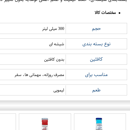
مختصات کالا
حجم
300 میلی لیتر
نوع بسته بندی
شیشه ای
کافئین
بدون کافئین
مناسب برای
مصرف روزانه، مهمانی ها، سفر
طعم
لیمویی