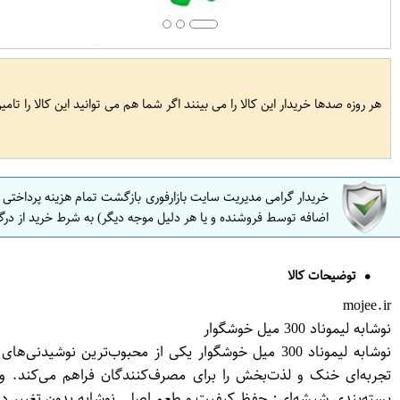
هر روزه صدها خریدار این کالا را می بینند اگر شما هم می توانید این کالا را تام
خریدار گرامی مدیریت سایت بازارفوری بازگشت تمام هزینه پرداختی
اضافه توسط فروشنده و یا هر دلیل موجه دیگر) به شرط خرید از درگ
توضیحات کالا
mojee.ir
نوشابه لیموناد 300 میل خوشگوار
نوشابه لیموناد 300 میل خوشگوار یکی از محبوب‌ترین ن
بسته‌بندی شیشه‌ای: حفظ کیفیت و طعم اصلی نوشابه بدون تغییر در مزه. اندازه مناسب: حجم 300 میلی‌لیتری، انتخابی 