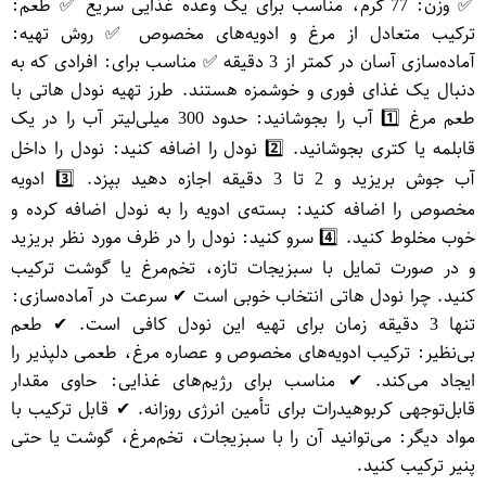
✅ وزن: 77 گرم، مناسب برای یک وعده غذایی سریع ✅ طعم:
ترکیب متعادل از مرغ و ادویه‌های مخصوص ✅ روش تهیه:
آماده‌سازی آسان در کمتر از 3 دقیقه ✅ مناسب برای: افرادی که به
دنبال یک غذای فوری و خوشمزه هستند. طرز تهیه نودل هاتی با
طعم مرغ 1️⃣ آب را بجوشانید: حدود 300 میلی‌لیتر آب را در یک
قابلمه یا کتری بجوشانید. 2️⃣ نودل را اضافه کنید: نودل را داخل
آب جوش بریزید و 2 تا 3 دقیقه اجازه دهید بپزد. 3️⃣ ادویه
مخصوص را اضافه کنید: بسته‌ی ادویه را به نودل اضافه کرده و
خوب مخلوط کنید. 4️⃣ سرو کنید: نودل را در ظرف مورد نظر بریزید
و در صورت تمایل با سبزیجات تازه، تخم‌مرغ یا گوشت ترکیب
کنید. چرا نودل هاتی انتخاب خوبی است ✔ سرعت در آماده‌سازی:
تنها 3 دقیقه زمان برای تهیه این نودل کافی است. ✔ طعم
بی‌نظیر: ترکیب ادویه‌های مخصوص و عصاره مرغ، طعمی دلپذیر را
ایجاد می‌کند. ✔ مناسب برای رژیم‌های غذایی: حاوی مقدار
قابل‌توجهی کربوهیدرات برای تأمین انرژی روزانه. ✔ قابل ترکیب با
مواد دیگر: می‌توانید آن را با سبزیجات، تخم‌مرغ، گوشت یا حتی
پنیر ترکیب کنید.