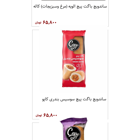
ساندویچ باگت پیچ الویه (مرغ وسبزیجات) کاله
۶۵,۸۰۰
ساندویچ باگت پیچ سوسیس بندری کاپو
۶۵,۸۰۰