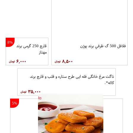
8%
فلافل 500 گ ظرفي برند پوژن
قارچ 250 گرمی برند
مهناز
۶,۰۰۰
۸,۵۰۰
ناگت مرغ خانگی فله ایی طرح ستاره و قلب و قارچ برند
کاله*.
۳۵,۰۰۰
5%