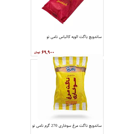
ساندویچ باگت الویه کالباس نامی نو
۶۹,۹۰۰
ساندویچ ناگت مرغ سوخاری 270 گرم نامی نو