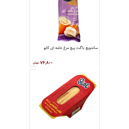
ساندویچ باگت پیچ مرغ خامه ای کاپو
۷۶,۸۰۰