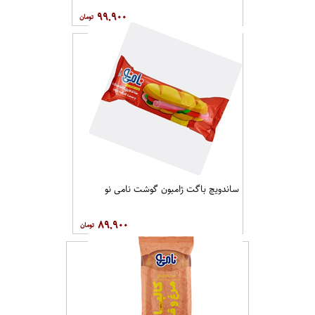
۹۹,۹۰۰
ساندویچ باگت ژامبون گوشت نامی نو
۸۹,۹۰۰