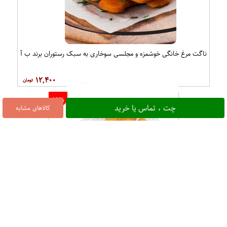
ناگت مرغ خانگی خوشمزه و مجلسی سوخاری به سبک رستوران برند ب آ
۱۲,۴۰۰
10%
چت ، تماس یا خرید
کالاهای مشابه
ناگت مرغ ستاره اي وزن 300گرمی برند نيان*.