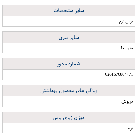
سایر مشخصات
برس نرم
سایز سری
متوسط
شماره مجوز
6261670804471
ویژگی های محصول بهداشتی
درپوش
میزان زبری برس
نرم