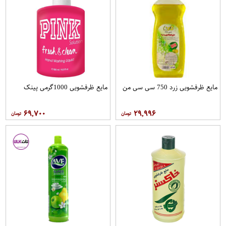
مایع ظرفشویی زرد 750 سی سی من
مایع ظرفشویی 1000گرمی پینک
۶۹,۷۰۰
۲۹,۹۹۶