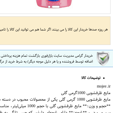
هر روزه صدها خریدار این کالا را می بینند اگر شما هم می توانید این کالا را تام
خریدار گرامی مدیریت سایت بازارفوری بازگشت تمام هزینه پرداختی
اضافه توسط فروشنده و یا هر دلیل موجه دیگر) به شرط خرید از درگ
توضیحات کالا
mojee.ir
مایع ظرفشویی 1000گرمی گلی
مایع ظرفشویی 1000 گرمی گلی یکی از محصولات محب
**حجم و وزن:** مایع 
بین می‌برد. - **رایحه:** دارای رایحه‌ای دلپذیر که حس تازگی به