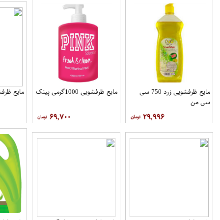
مایع ظرفشویی زرد 750 سی
مایع ظرفشویی 1000گرمی پینک
مایع ظرفشویی 500 
سی من
۶۹,۷۰۰
۲۹,۹۹۶