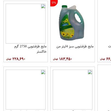
0%
ت
مایع ظرفشویی سبز 4لیتر من
مایع ظرفشویی 2750 گرم
خاکستر
۲۲۸,۶۹۰
۱۸۳,۴۵۰
۶۶