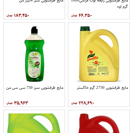
مایع ظرفشویی رایحه توت فرنگی1000
مایع ظرفشویی سبز 4لیتر من
گرم اوه
۱۸۳,۴۵۰
۶۶,۳۵۰
مایع ظرفشویی 2750 گرم خاکستر
مایع ظرفشویی سبز 750 سی سی من
۳۵,۹۶۳
۲۲۸,۶۹۰