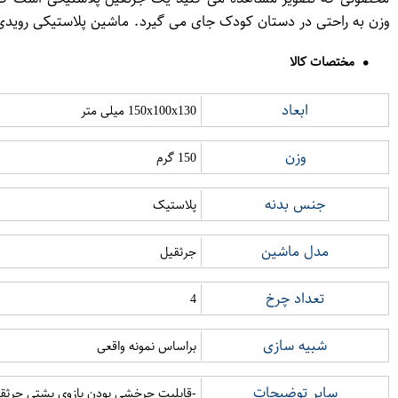
وزن به راحتی در دستان کودک جای می گیرد. ماشین پلاستیکی رویدی
مختصات کالا
ابعاد
150x100x130 میلی متر
وزن
150 گرم
جنس بدنه
پلاستیک
مدل ماشین
جرثقیل
تعداد چرخ
4
شبیه سازی
براساس نمونه واقعی
سایر توضیحات
-قابلیت چرخشی بودن بازوی پشتی جرث