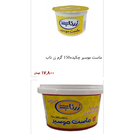
ماست موسیر چکیده150 گرم زر ناب
۱۷,۸۰۰