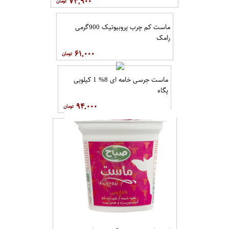
۷۳,۹۰۰
ماست کم چرب پروبیوتیک 900گرمی
رامک
۶۱,۰۰۰
ماست جرسی خامه ای 8% 1 کیلویی
پگاه
۹۴,۰۰۰