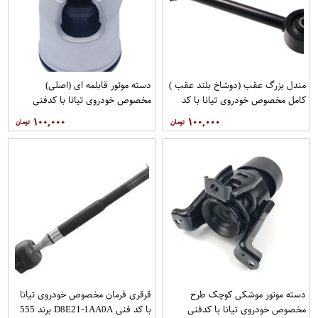
مندل بزرگ عقب (دوشاخ بلند عقب )
دسته موتور قابلمه ای (اصلی)
کامل مخصوص خودروی تیانا با کد
مخصوص خودروی تیانا با کدفنی
فنی 55110-JN00Aبرند EEP فروشگاه
11210-JP00Bبرند نیسان موتور
۱۰۰,۰۰۰
۱۰۰,۰۰۰
مگاموتور
فروشگاه مگاموتور
دسته موتور موشکی کوچک طرح
قرقری فرمان مخصوص خودروی تیانا
مخصوص خودروی تیانا با کدفنی
با کد فنی D8E21-1AA0A برند 555