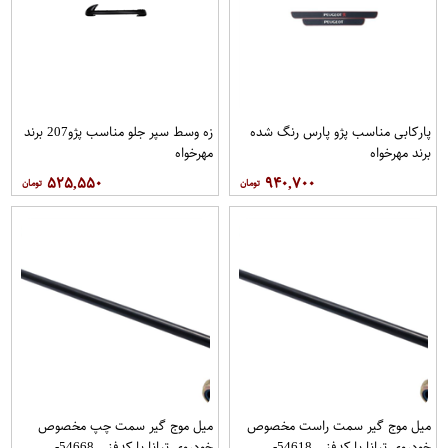
پاركابی مناسب پژو پارس رنگ شده
زه وسط سپر جلو مناسب پژو207 برند
برند مهرخواه
مهرخواه
۵۲۵,۵۵۰
۹۴۰,۷۰۰
میل موج گیر سمت راست مخصوص
میل موج گیر سمت چپ مخصوص
خودروی تیانا با کدفنی 54618-
خودروی تیانا با کدفنی 54668-