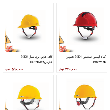
کلاه ایمنی صنعتی MK4 هترمن
کلاه عایق برق مدل MK6
HatterMan
هترمنHatterMan
۵۹۰,۰۰۰
۲۴۰,۰۰۰