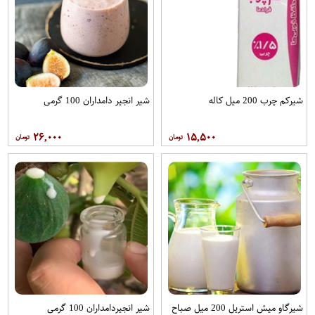
شیرکم چرب 200 میل کاله
شیر انجیر دامداران 100 گرمی
۲۶,۰۰۰
۱۵,۵۰۰
شیرگاو میش استریل 200 میل صباح
شیر انجیردامداران 100 گرمی