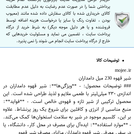
پرداختی شما را در صورت عدم رضایت به دلیل عدم مطابقت
کالای خریداری شده با کالای سفارش داده شده مانند (معیوب
بودن ، تفاوت رنگ یا سایز یا درخواست هزینه اضافه توسط
فروشنده و یا هر دلیل موجه دیگر) به شرط خرید از درگاه
پرداخت سایت ، تضمین می نماید و مسئولیت خریدهایی که
خارج از درگاه پرداخت سایت انجام می شوند را نمی پذیرد.
توضیحات کالا
mojee.ir
شیر قهوه 230 میل دامداران
### توضیحات محصول: - **ویژگی‌ها**: شیر قهوه دامداران در
اندازه‌ی ۲۳۰ میلی‌لیتر با طعمی ملایم و لذیذ طراحی شده است. این
محصول ترکیبی از شیر تازه و قهوه‌ی خالص است. - **فواید**:
منبع مناسبی از انرژی و کافئین برای شروع یک روز پرنشاط. علاوه
بر این، کلسیم موجود در شیر به سلامت استخوان‌ها کمک می‌کند.
- **موارد استفاده**: ایده‌آل برای مصرف در محل کار، دانشگاه، یا
در سفر. معرفی شیر قهوه دامداران مزایای مصرف شیر قهوه