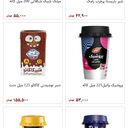
شیر باریستا پرچرب رامک
میلک شیک شکلاتی 200 میل کاله
۵۵,۰۰۰
۶۲,۹۰۰
پروشیک وانیل225 میل کاله
دسر نوشیدنی کاکائو 125 میل دنت
۱۵۵,۵۰۰
۵۳,۰۰۰