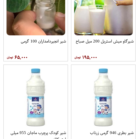
شیرگاو میش استریل 200 میل صباح
شیر انجیردامداران 100 گرمی
۶۵,۰۰۰
۱۹۵,۰۰۰
شیر بطری 946 گرمی زرناب
شیر کودک پرچرب ماجان 955 میلی