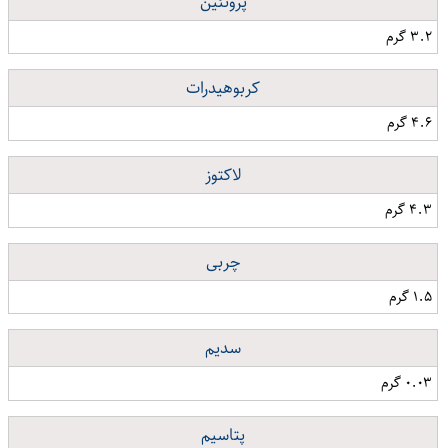
پروتئین
۳.۲ گرم
کربوهیدرات
۴.۶ گرم
لاکتوز
۴.۳ گرم
چربی
۱.۵ گرم
سدیم
۰.۰۳ گرم
پتاسیم