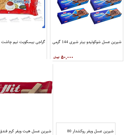
شیرین عسل شوکوتیدو بیتر شیری 144 گرمی
گراجی بیسکویت نیم چاشت دو عد
۵۰,۰۰۰
شیرین عسل ویفر روکشدار 80
شیرین عسل هیت ویفر کرم فندق 150 گرم