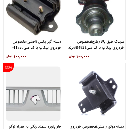
سیبک طبق بالا (طرح)مخصوص
دسته گیر بکس (اصلی)مخصوص
خودروی پیکاپ با کد فنیSB4821برند
خودروی پیکاپ با کد فنی11320-
555 فروشگاه مگاموتور
31G05برندRBIفروشگاه مگاموتور
۱۰۰,۰۰۰
۱۰۰,۰۰۰
33%
دسته موتور (اصلی)مخصوص خودروی
جلو پنجره سمند رنگی به همراه لوگو