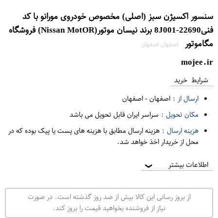
سنسور اکسیژن سبز (اصلی) مخصوص خودروی مورانو با کد
فنی8J001-22690 برند نیسان موتور(Nissan MotO​R) فروشگاه
مگاموتور
اصفهان اصفهان
mojee.ir
شرایط خرید
ارسال از :
اصفهان
-
اصفهان
مکان تحویل :
سراسر ایران قابل تحویل می باشد
هزینه ارسال :
هزینه ارسال مطابق با هزینه های پست یا پیک بوده که در
محل از خریدار اخذ خواهد شد.
اطلاعات بیشتر
❯
از بروز رسانی این کالا بیش از صد روز گذشته است. در صورت
نیاز از فروشنده بخواهید قیمت را بروز کند.