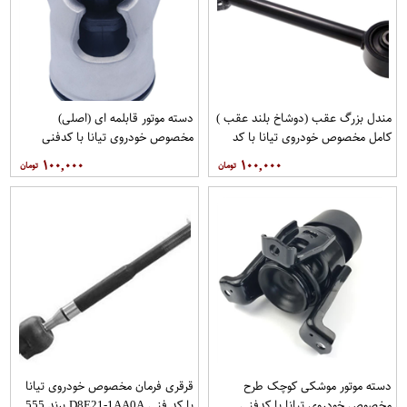
مندل بزرگ عقب (دوشاخ بلند عقب )
دسته موتور قابلمه ای (اصلی)
کامل مخصوص خودروی تیانا با کد
مخصوص خودروی تیانا با کدفنی
فنی 55110-JN00Aبرند EEP فروشگاه
11210-JP00Bبرند نیسان موتور
۱۰۰,۰۰۰
۱۰۰,۰۰۰
مگاموتور
فروشگاه مگاموتور
دسته موتور موشکی کوچک طرح
قرقری فرمان مخصوص خودروی تیانا
مخصوص خودروی تیانا با کدفنی
با کد فنی D8E21-1AA0A برند 555