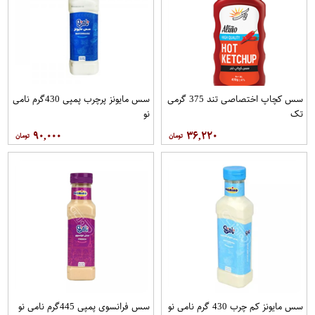
سس کچاپ اختصاصی تند 375 گرمی
سس مایونز پرچرب پمپی 430گرم نامی
تک
نو
۹۰,۰۰۰
۳۶,۲۲۰
سس مایونز کم چرب 430 گرم نامی نو
سس فرانسوی پمپی 445گرم نامی نو