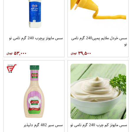
سس خردل ملایم پمپی240 گرم نامی
سس مایونز پرچرب 240 گرم نامی نو
نو
۵۳,۰۰۰
۳۹,۵۰۰
سس مایونز کم چرب 240 گرم نامی نو
سس سیر 482 گرم دلپذیر