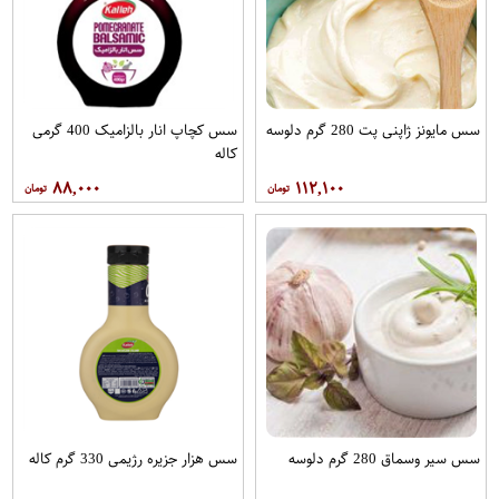
سس مایونز ژاپنی پت 280 گرم دلوسه
سس کچاپ انار بالزامیک 400 گرمی
کاله
۸۸,۰۰۰
۱۱۲,۱۰۰
سس سیر وسماق 280 گرم دلوسه
سس هزار جزیره رژیمی 330 گرم کاله