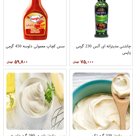
چاشنی مدیترانه ای آلس 230 گرمی
سس کچاپ معمولی دلوسه 450 گرمی
پاپس
۵۹,۸۰۰
۷۵,۰۰۰
سس مایونز 330 گرم تک
سس مایونز بلوبری 280 گرم دلوسه