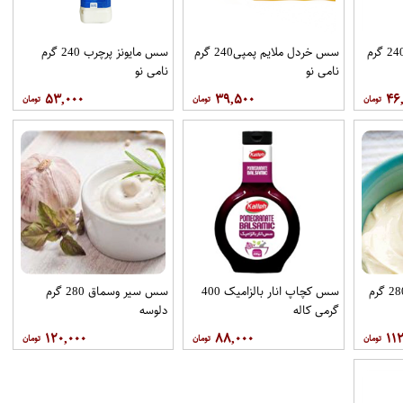
سس هزار جزیره پمپی 240 گرم
سس خردل ملایم پمپی240 گرم
سس مایونز پرچرب 240 گرم
نامی نو
نامی نو
۵۳,۰۰۰
۳۹,۵۰۰
۴۶
سس مایونز ژاپنی پت 280 گرم
سس کچاپ انار بالزامیک 400
سس سیر وسماق 280 گرم
گرمی کاله
دلوسه
۱۲۰,۰۰۰
۸۸,۰۰۰
۱۱۲