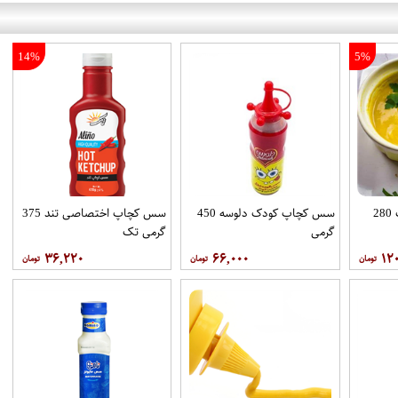
14%
5%
سس خردل کارولینا پت 280
سس کچاپ کودک دلوسه 450
سس کچاپ اختصاصی تند 375
گرمی
گرمی تک
۳۶,۲۲۰
۶۶,۰۰۰
۱۲