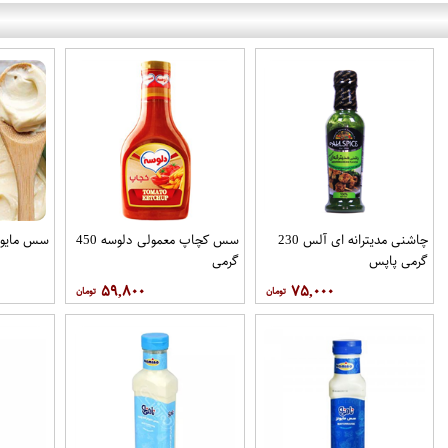
چاشنی مدیترانه ای آلس 230
سس کچاپ معمولی دلوسه 450
سس مایونز 330 گر
گرمی پاپس
گرمی
۵۹,۸۰۰
۷۵,۰۰۰