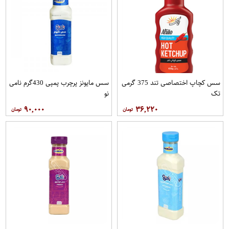
سس کچاپ اختصاصی تند 375 گرمی
سس مایونز پرچرب پمپی 430گرم نامی
تک
نو
۹۰,۰۰۰
۳۶,۲۲۰