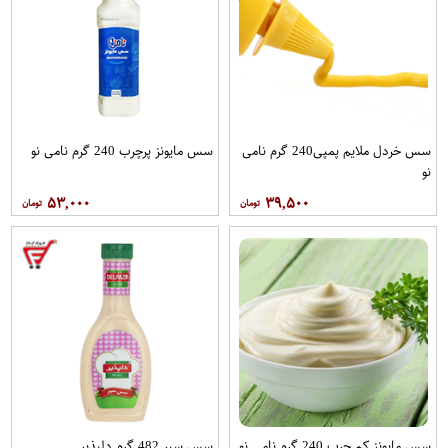
سس خردل ملایم پمپی240 گرم نامی
سس مایونز پرچرب 240 گرم نامی نو
نو
۵۳,۰۰۰
۳۹,۵۰۰
سس مایونز کم چرب 240 گرم نامی نو
سس سیر 482 گرم دلپذیر