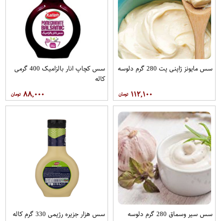
سس مایونز ژاپنی پت 280 گرم دلوسه
سس کچاپ انار بالزامیک 400 گرمی
کاله
۸۸,۰۰۰
۱۱۲,۱۰۰
سس سیر وسماق 280 گرم دلوسه
سس هزار جزیره رژیمی 330 گرم کاله