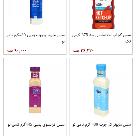
سس کچاپ اختصاصی تند 375 گرمی
سس مایونز پرچرب پمپی 430گرم نامی
تک
نو
۹۰,۰۰۰
۳۶,۲۲۰
سس مایونز کم چرب 430 گرم نامی نو
سس فرانسوی پمپی 445گرم نامی نو