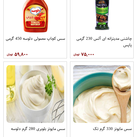
چاشنی مدیترانه ای آلس 230 گرمی
سس کچاپ معمولی دلوسه 450 گرمی
پاپس
۵۹,۸۰۰
۷۵,۰۰۰
سس مایونز 330 گرم تک
سس مایونز بلوبری 280 گرم دلوسه