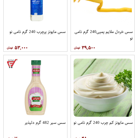
سس خردل ملایم پمپی240 گرم نامی
سس مایونز پرچرب 240 گرم نامی نو
نو
۵۳,۰۰۰
۳۹,۵۰۰
سس مایونز کم چرب 240 گرم نامی نو
سس سیر 482 گرم دلپذیر