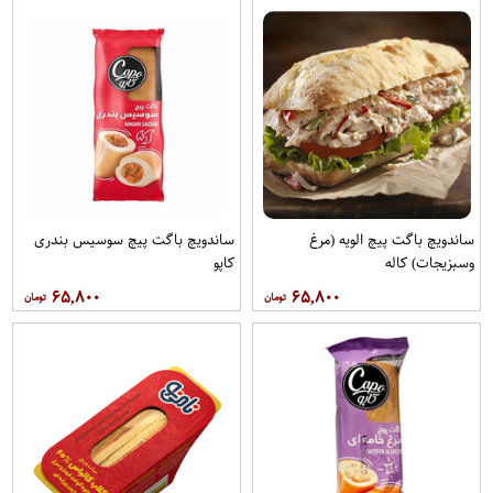
ساندویچ باگت پیچ الویه (مرغ
ساندویچ باگت پیچ سوسیس بندری
وسبزیجات) کاله
کاپو
۶۵,۸۰۰
۶۵,۸۰۰