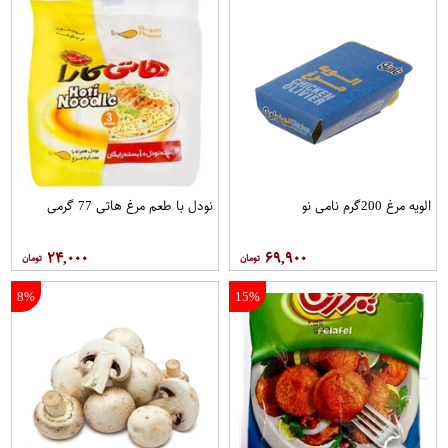
الویه مرغ 200گرم نامی نو
نودل با طعم مرغ هاتی 77 گرمی
۲۴,۰۰۰
۶۹,۹۰۰
8%
15%