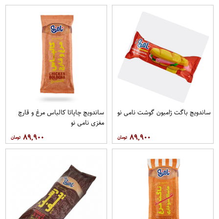
ساندویچ باگت ژامبون گوشت نامی نو
ساندویچ چاپاتا کالباس مرغ و قارچ
مغزی نامی نو
۸۹,۹۰۰
۸۹,۹۰۰