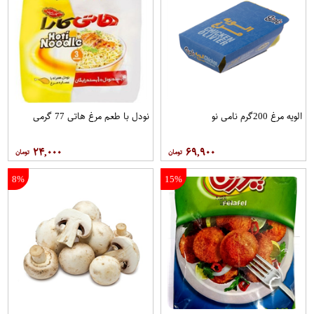
الویه مرغ 200گرم نامی نو
نودل با طعم مرغ هاتی 77 گرمی
۲۴,۰۰۰
۶۹,۹۰۰
8%
15%