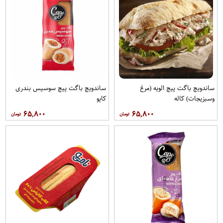
ساندویچ باگت پیچ الویه (مرغ
ساندویچ باگت پیچ سوسیس بندری
وسبزیجات) کاله
کاپو
۶۵,۸۰۰
۶۵,۸۰۰