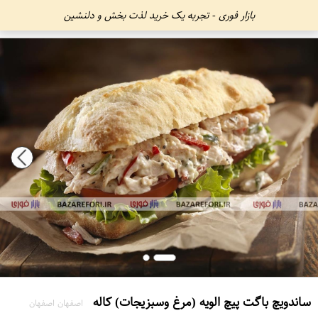
بازار فوری - تجربه یک خرید لذت بخش و دلنشین
ساندویچ باگت پیچ الویه (مرغ وسبزیجات) کاله
اصفهان اصفهان