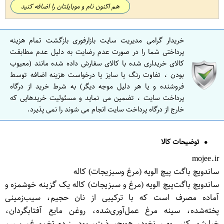
هم اکنون نام و موبایلتان را اضافه کنید
خریدار گرامی مدیریت سایت بازارفوری بازگشت تمام هزینه
پرداختی شما را در صورت عدم رضایت به دلیل عدم مطابقت
کالای خریداری شده با کالای سفارش داده شده مانند (معیوب
بودن ، تفاوت رنگ یا سایز یا درخواست هزینه اضافه توسط
فروشنده و یا هر دلیل موجه دیگر) به شرط خرید از درگاه
پرداخت سایت ، تضمین می نماید و مسئولیت خریدهایی که
خارج از درگاه پرداخت سایت انجام می شوند را نمی پذیرد.
توضیحات کالا
mojee.ir
ساندویچ باگت پیچ الویه (مرغ وسبزیجات) کاله
ساندویچ باگت‌پیچ الویه (مرغ و سبزیجات) کاله یک گزینه خوشمزه و
آماده مصرف است که با ترکیبی از نان حجیم، سیب‌زمینی
پخته‌شده، سینه مرغ عمل‌آوری‌شده، روغن مایع آفتابگردان،
خیارشور کنسروی، نخود، هویج، ذرت، پودر زرده تخم‌مرغ، سیر،