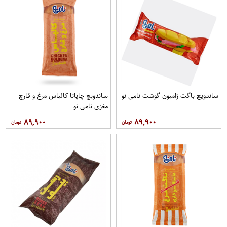
ساندویچ باگت ژامبون گوشت نامی نو
ساندویچ چاپاتا کالباس مرغ و قارچ
مغزی نامی نو
۸۹,۹۰۰
۸۹,۹۰۰