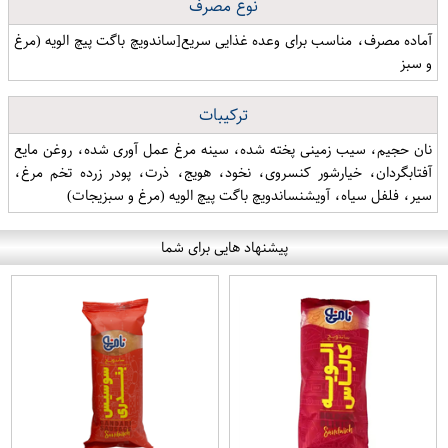
نوع مصرف
آماده مصرف، مناسب برای وعده غذایی سریع[ساندویچ باگت پیچ الویه (مرغ
و سبز
ترکیبات
نان حجیم، سیب زمینی پخته شده، سینه مرغ عمل آوری شده، روغن مایع
آفتابگردان، خیارشور کنسروی، نخود، هویج، ذرت، پودر زرده تخم مرغ،
سیر، فلفل سیاه، آویشنساندویچ باگت پیچ الویه (مرغ و سبزیجات)
پیشنهاد هایی برای شما