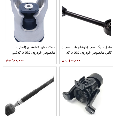
مندل بزرگ عقب (دوشاخ بلند عقب )
دسته موتور قابلمه ای (اصلی)
کامل مخصوص خودروی تیانا با کد
مخصوص خودروی تیانا با کدفنی
فنی 55110-JN00Aبرند EEP فروشگاه
11210-JP00Bبرند نیسان موتور
۱۰۰,۰۰۰
۱۰۰,۰۰۰
مگاموتور
فروشگاه مگاموتور