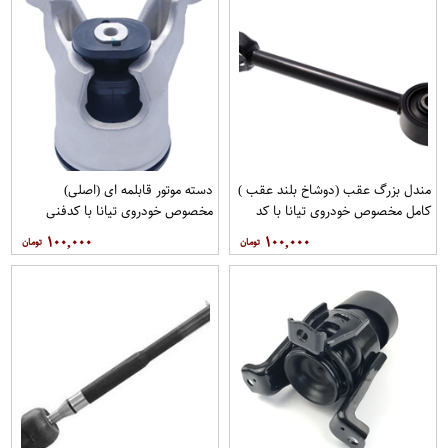
مندل بزرگ عقب (دوشاخ بلند عقب )
دسته موتور قابلمه ای (اصلی)
کامل مخصوص خودروی تیانا با کد
مخصوص خودروی تیانا با کدفنی
فنی 55110-JN00Aبرند EEP فروشگاه
11210-JP00Bبرند نیسان موتور
۱۰۰,۰۰۰
۱۰۰,۰۰۰
مگاموتور
فروشگاه مگاموتور