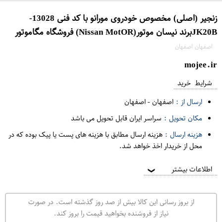
زنجیر (اصلی) مخصوص خودروی مورانو با کد فنی 13028-
JK20Bبرند نیسان موتور(Nissan MotO​R) فروشگاه مگاموتور
اصفهان اصفهان
mojee.ir
شرایط خرید
ارسال از :
اصفهان
-
اصفهان
مکان تحویل :
سراسر ایران قابل تحویل می باشد
هزینه ارسال :
هزینه ارسال مطابق با هزینه های پست یا پیک بوده که در
محل از خریدار اخذ خواهد شد.
اطلاعات بیشتر
❯
از بروز رسانی این کالا بیش از صد روز گذشته است. در صورت
نیاز از فروشنده بخواهید قیمت را بروز کند.