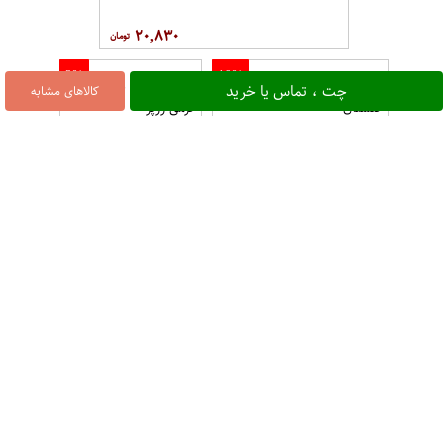
۲۰,۸۳۰
2%
10%
زعفران مقدار 0.5 گرمی
زعفران مقدار 6
چت ، تماس یا خرید
کالاهای مشابه
گلستان
گرمی زرپر
۵۷,۵۰۰
۸,۹۳۰
2%
زعفران مقدار 4.6 گرمی گلستان
۵۷,۵۰۰