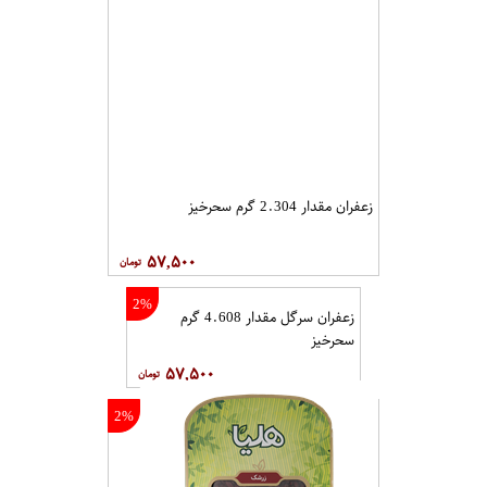
زعفران مقدار 2.304 گرم سحرخیز
۵۷,۵۰۰
2%
زعفران سرگل مقدار 4.608 گرم
سحرخیز
۵۷,۵۰۰
2%