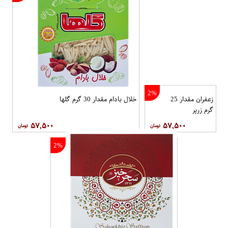
2%
زعفران مقدار 25
خلال بادام مقدار 30 گرم گلها
گرم زرپر
۵۷,۵۰۰
۵۷,۵۰۰
2%