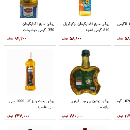
روغن مايع آفتابگردان 810گرمی
روغن مايع آفتابگردان توکوفرول
روغن مايع آفتابگردان
810 گرمی غنچه
1350گرمی خوشبخت
۹۴,۲۰۰
۵۸,۱۰۰
۵۸
روغن مایع آفتابگردان 1620 گرم
روغن زیتون بی بو 1 لیتری
روغن پخت و پز کلزا 1000 سی
برازنده
سی هلسید
۲۳۷,۰۰۰
۷۸۰,۰۰۰
۱۱