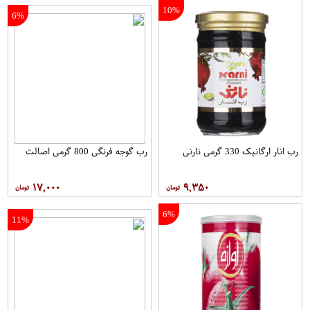
10%
6%
رب انار ارگانیک 330 گرمی نارنی
رب گوجه فرنگی 800 گرمی اصالت
۱۷,۰۰۰
۹,۳۵۰
6%
11%