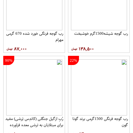
رب گوجه شیشه1500گرم خوشبخت
رب گوجه فرنگی خورد شده 670 گرمی
مهرام
۸۷,۰۰۰
۱۳۸,۵۰۰
90%
22%
رب گوجه فرنگی 1500گرمی برند گونا
رُبِ ازگیل جنگلی (کاندِس تِرشی) مفید
گون
برای مبتلایان به ترشی معده فراورده
های بان