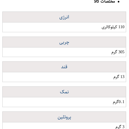
مختصات کالا
انرژی
110 کیلوکالری
چربی
305 گرم
قند
13 گرم
نمک
0.1گرم
پروتئین
3 گرم