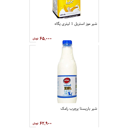
شیر موز استریل 1 لیتری پگاه
۶۵,۰۰۰
شیر باریستا پرچرب رامک
۶۲,۹۰۰