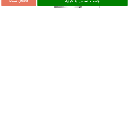
چت ، تماس یا خرید
کالاهای مشابه
پروشیک وانیل225 میل کاله
۵۳,۰۰۰
دسر نوشیدنی کاکائو 125 میل
دنت
۱۵۵,۵۰۰