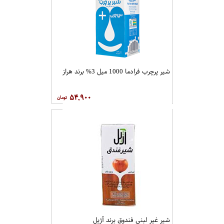
شیر پرچرب فرادما 1000 میل 3% برند هراز
۵۴,۹۰۰
شیر غیر لبنی فندوق برند آژیل