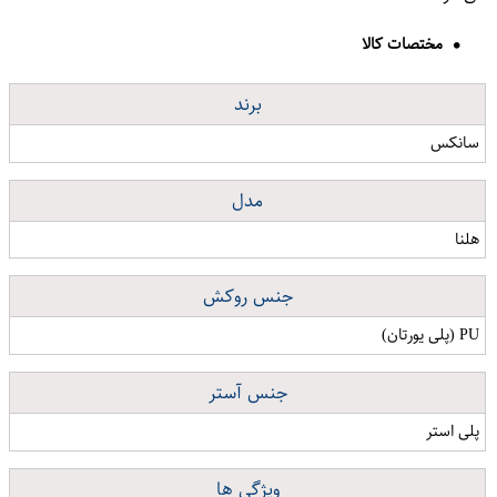
مختصات کالا
برند
سانکس
مدل
هلنا
جنس روکش
PU (پلی یورتان)
جنس آستر
پلی استر
ویژگی ها