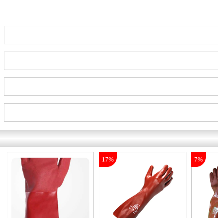
17%
7%