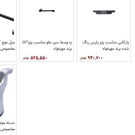
پاركابی مناسب پژو پارس رنگ
زه وسط سپر جلو مناسب پژو207
میل موج 
شده برند مهرخواه
برند مهرخواه
مخصوص خو
۵۲۵,۵۵۰
۹۴۰,۷۰۰
فروشگاه م
دسته موتو
مخصوص خو