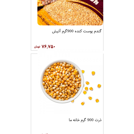
گندم پوست کنده 900گرم آتیش
۷۶,۷۵۰
ذرت 900 گرم خانه ما