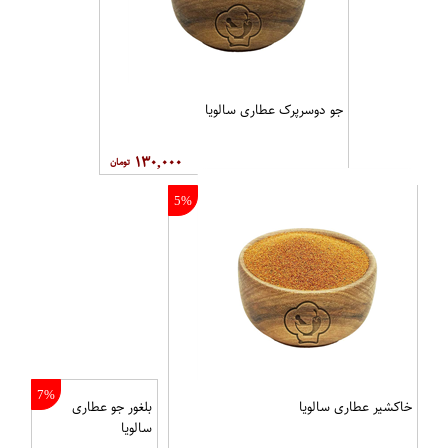
جو دوسرپرک عطاری سالویا
۱۳۰,۰۰۰
5%
7%
خاکشیر عطاری سالویا
بلغور جو عطاری
سالویا