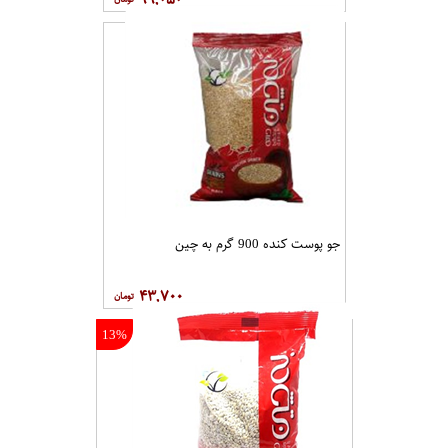
جو پوست کنده 900 گرم به چین
۴۳,۷۰۰
13%