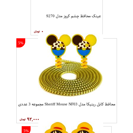
عینک محافظ چشم کروز مدل 9270
۰
5%
محافظ کابل رینیکا مدل Sheriff Mouse NF03 مجموعه 3 عددی
۹۲,۰۰۰
5%