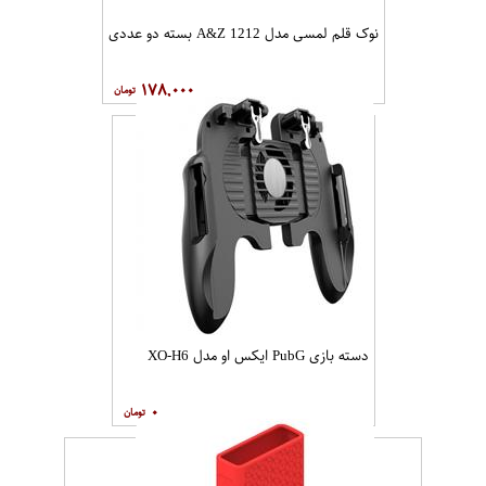
نوک قلم لمسی مدل A&Z 1212 بسته دو عددی
۱۷۸,۰۰۰
دسته بازی PubG ایکس او مدل XO-H6
۰