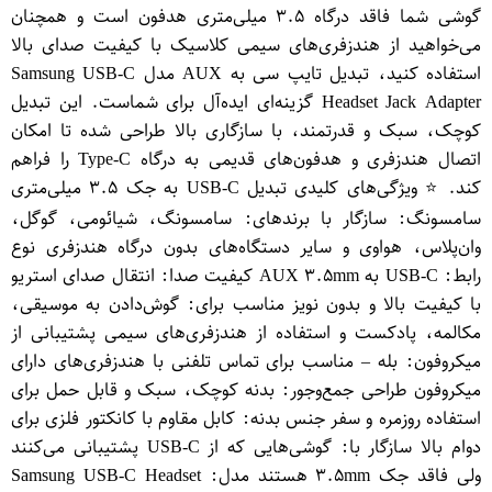
گوشی شما فاقد درگاه ۳.۵ میلی‌متری هدفون است و همچنان
می‌خواهید از هندزفری‌های سیمی کلاسیک با کیفیت صدای بالا
استفاده کنید، تبدیل تایپ سی به AUX مدل Samsung USB-C
Headset Jack Adapter گزینه‌ای ایده‌آل برای شماست. این تبدیل
کوچک، سبک و قدرتمند، با سازگاری بالا طراحی شده تا امکان
اتصال هندزفری و هدفون‌های قدیمی به درگاه Type-C را فراهم
کند. ⭐ ویژگی‌های کلیدی تبدیل USB-C به جک ۳.۵ میلی‌متری
سامسونگ: سازگار با برندهای: سامسونگ، شیائومی، گوگل،
وان‌پلاس، هواوی و سایر دستگاه‌های بدون درگاه هندزفری نوع
رابط: USB-C به AUX ۳.۵mm کیفیت صدا: انتقال صدای استریو
با کیفیت بالا و بدون نویز مناسب برای: گوش‌دادن به موسیقی،
مکالمه، پادکست و استفاده از هندزفری‌های سیمی پشتیبانی از
میکروفون: بله – مناسب برای تماس تلفنی با هندزفری‌های دارای
میکروفون طراحی جمع‌وجور: بدنه کوچک، سبک و قابل حمل برای
استفاده روزمره و سفر جنس بدنه: کابل مقاوم با کانکتور فلزی برای
دوام بالا سازگار با: گوشی‌هایی که از USB-C پشتیبانی می‌کنند
ولی فاقد جک ۳.۵mm هستند مدل: Samsung USB-C Headset