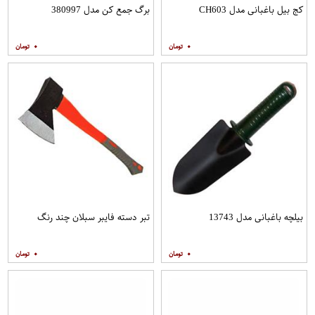
کج بیل باغبانی مدل CH603
برگ جمع کن مدل 380997
۰
۰
بیلچه باغبانی مدل 13743
تبر دسته فایبر سبلان چند رنگ
۰
۰