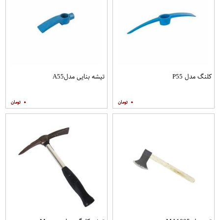
کلنگ مدل P55
تیشه بنایی مدلA55
۰
۰