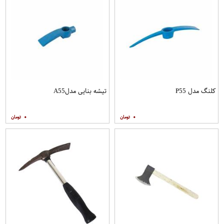
کلنگ مدل P55
تیشه بنایی مدلA55
۰
۰