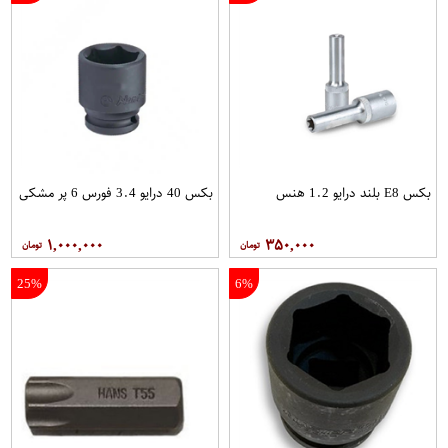
بکس E8 بلند درایو 1.2 هنس
بکس 40 درایو 3.4 فورس 6 پر مشکی
۱,۰۰۰,۰۰۰
۳۵۰,۰۰۰
25%
6%