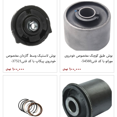
بوش طبق کوچک مخصوص خودروی
بوش لاستیک وسط گاردان مخصوص
مورانو با کد فنی54560-
خودروی پیکاپ با کد فنی37521-
30A000برندRBIفروشگاه مگاموتور
56G26برندNBCفروشگاه مگاموتور
۱۰۰,۰۰۰
۱۰۰,۰۰۰