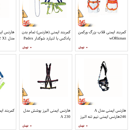
کمربند ایمنی قلاب بزرگ ورکمن
کمربند ایمنی (هارنس) تمام بدن
هارنس ایم
wO​Rkman
پادکس با لنیارد شوکدار Padex
مدل A 252 X1
۰
۰
هارنس ایمنی مدل A
هارنس ایمنی البرز پوشش مدل
کمربند ای
246هارنس ایمنی نیم تنه البرز
A 230
پوشش مدل A 246
۰
۰