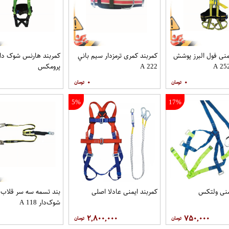
نی فول البرز پوشش
کمربند کمری ترمزدار سيم باني
کمربند هارنس شوک دار
A 222
پرومکس
۰
۰
5%
17%
منی ولتکس
کمربند ایمنی عادلا اصلی
بند تسمه سه سر قلاب
شوک‌دار A 118
۲,۸۰۰,۰۰۰
۷۵۰,۰۰۰