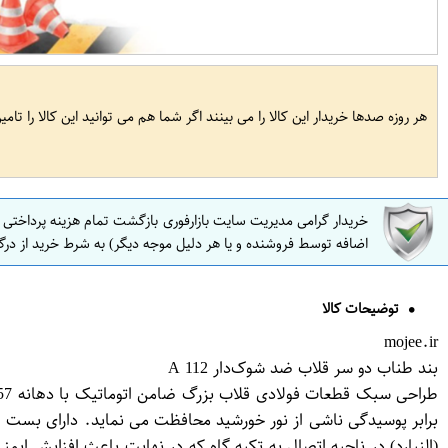
هر روزه صدها خریدار این کالا را می بینند اگر شما هم می توانید این کالا را تام
خریدار گرامی مدیریت سایت بازارفوری بازگشت تمام هزینه پرداختی
اضافه توسط فروشنده و یا هر دلیل موجه دیگر) به شرط خرید از درگ
توضیحات کالا
mojee.ir
بند طناب دو سر قلاب ضد شوک‌دار A 112
برابر پوسیدگی ناشی از نور خورشید محافظت می نماید. دارای بست ف
(النیارد) در ناحیه اتصال به تکیه گاه که در نهایت باعث افزایش 