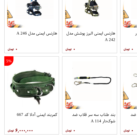
هارنس ایمنی البرز پوشش مدل
هارنس ایمنی مدل A 246
A 242
۰
۰
۰
5%
 ضد
بند طناب سه سر قلاب ضد
کمربند ایمنی آدلا کد 667
شوک‌دار A 114
۶,۰۰۰,۰۰۰
۰
۰