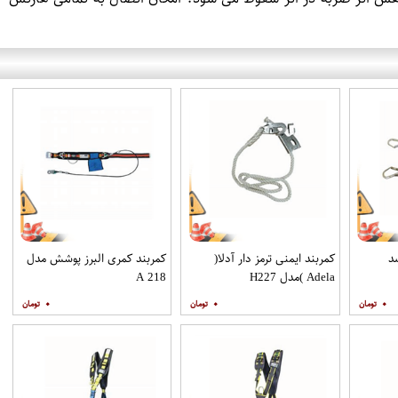
د
کمربند ایمنی ترمز دار آدلا(
کمربند کمری البرز پوشش مدل
Adela )مدل H227
A 218
۰
۰
۰