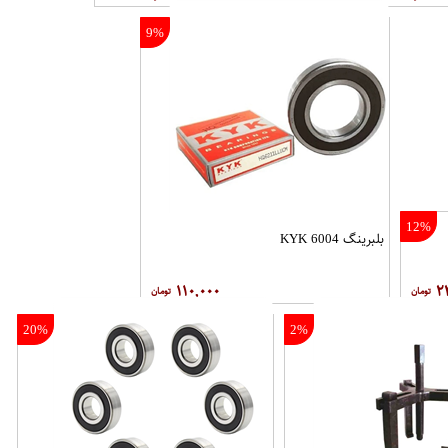
9%
12%
بلبرینگ 6004 KYK
۱۱۰,۰۰۰
۲
20%
2%